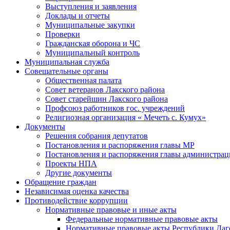
Выступления и заявления
Доклады и отчеты
Муниципальные закупки
Проверки
Гражданская оборона и ЧС
Муниципальный контроль
Муниципальная служба
Совещательные органы
Общественная палата
Совет ветеранов Лакского района
Совет старейшин Лакского района
Профсоюз работников гос. учреждений
Религиозная организация « Мечеть с. Кумух»
Документы
Решения собрания депутатов
Постановления и распоряжения главы МР
Постановления и распоряжения главы администра
Проекты НПА
Другие документы
Обращение граждан
Независимая оценка качества
Противодействие коррупции
Нормативные правовые и иные акты
Федеральные нормативные правовые акты
Нормативные правовые акты Республики Даг