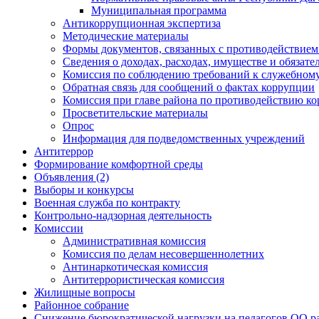
Муниципальная программа
Антикоррупционная экспертиза
Методические материалы
Формы документов, связанных с противодействием
Сведения о доходах, расходах, имуществе и обязат
Комиссия по соблюдению требований к служебному
Обратная связь для сообщений о фактах коррупции
Комиссия при главе района по противодействию к
Просветительские материалы
Опрос
Информация для подведомственных учреждений
Антитеррор
Формирование комфортной среды
Объявления (2)
Выборы и конкурсы
Военная служба по контракту
Контрольно-надзорная деятельность
Комиссии
Административная комиссия
Комиссия по делам несовершеннолетних
Антинаркотическая комиссия
Антитеррористическая комиссия
Жилищные вопросы
Районное собрание
Снижение бюрократической нагрузки на педагогов ОО р