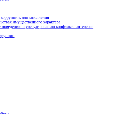
 коррупции, для заполнения
ельствах имущественного характера
 поведению и урегулированию конфликта интересов
оррупции
айона