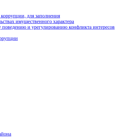
 коррупции, для заполнения
ельствах имущественного характера
 поведению и урегулированию конфликта интересов
оррупции
айона