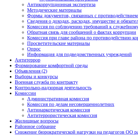
Антикоррупционная экспертиза
Методические материалы
Формы документов, связанных с противодействием
Сведения о доходах, расходах, имуществе и обязат
Комиссия по соблюдению требований к служебному
Обратная связь для сообщений о фактах коррупции
Комиссия при главе района по противодействию к
Просветительские материалы
Опрос
Информация для подведомственных учреждений
Антитеррор
Формирование комфортной среды
Объявления (2)
Выборы и конкурсы
Военная служба по контракту
Контрольно-надзорная деятельность
Комиссии
Административная комиссия
Комиссия по делам несовершеннолетних
Антинаркотическая комиссия
Антитеррористическая комиссия
Жилищные вопросы
Районное собрание
Снижение бюрократической нагрузки на педагогов ОО р