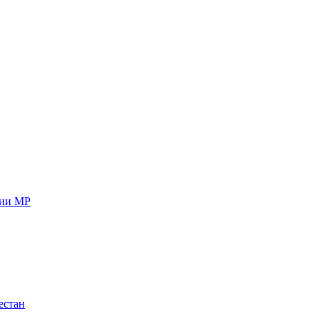
ции МР
естан