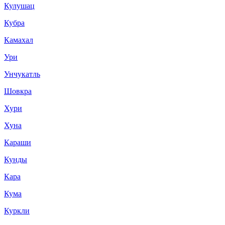
Кулушац
Кубра
Камахал
Ури
Унчукатль
Шовкра
Хури
Хуна
Караши
Кунды
Кара
Кума
Куркли