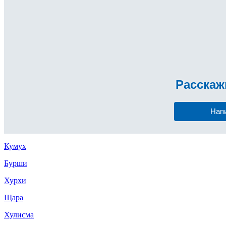
Расска
Нап
Кумух
Бурши
Хурхи
Щара
Хулисма