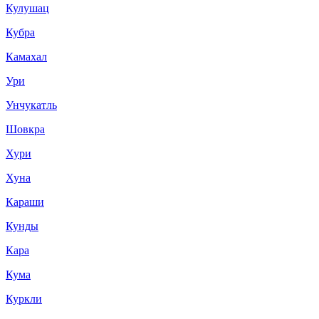
Кулушац
Кубра
Камахал
Ури
Унчукатль
Шовкра
Хури
Хуна
Караши
Кунды
Кара
Кума
Куркли