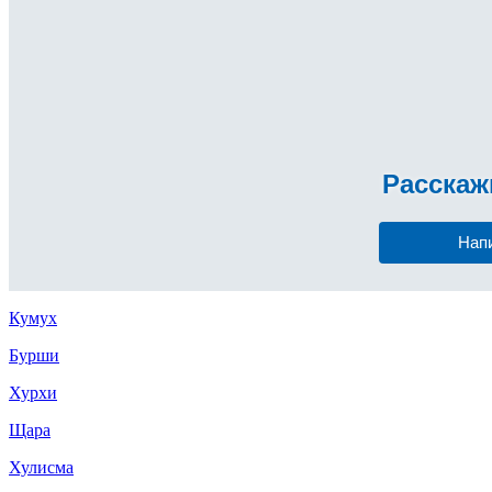
Расска
Нап
Кумух
Бурши
Хурхи
Щара
Хулисма