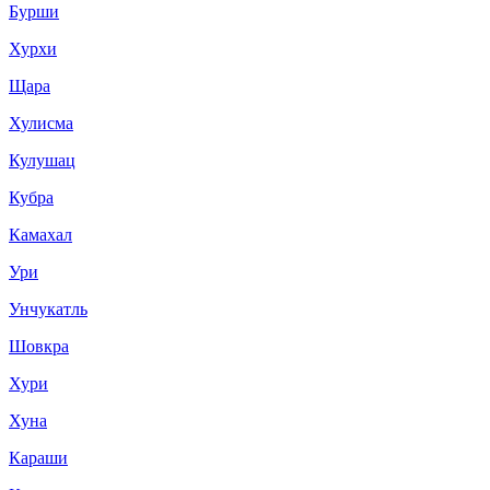
Бурши
Хурхи
Щара
Хулисма
Кулушац
Кубра
Камахал
Ури
Унчукатль
Шовкра
Хури
Хуна
Караши