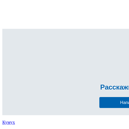
Расска
Нап
Кумух