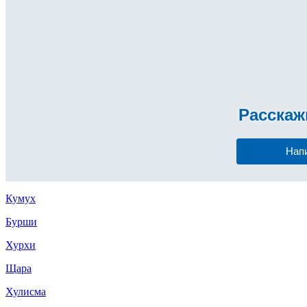
Расска
Нап
Кумух
Бурши
Хурхи
Щара
Хулисма