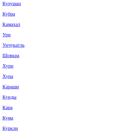
Кулушац
Кубра
Камахал
Ури
Унчукатль
Шовкра
Хури
Хуна
Караши
Кунды
Кара
Кума
Куркли