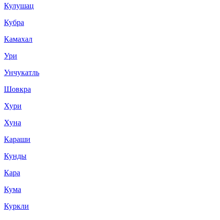
Кулушац
Кубра
Камахал
Ури
Унчукатль
Шовкра
Хури
Хуна
Караши
Кунды
Кара
Кума
Куркли