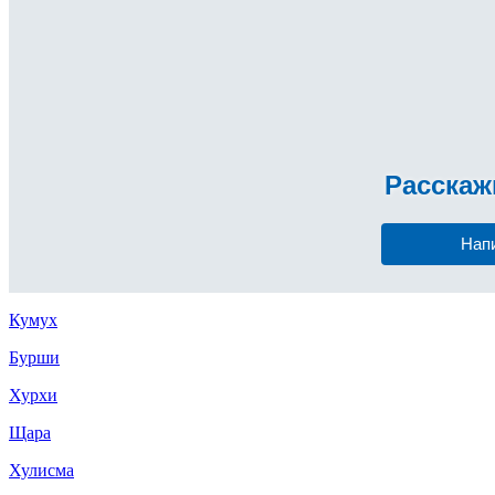
Расска
Нап
Кумух
Бурши
Хурхи
Щара
Хулисма