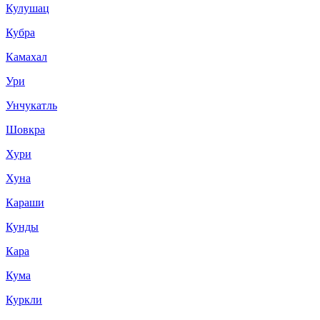
Кулушац
Кубра
Камахал
Ури
Унчукатль
Шовкра
Хури
Хуна
Караши
Кунды
Кара
Кума
Куркли