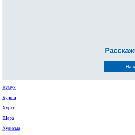
Расска
Нап
Кумух
Бурши
Хурхи
Щара
Хулисма