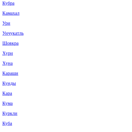
Кубра
Камахал
Ури
Унчукатль
Шовкра
Хури
Хуна
Караши
Кунды
Кара
Кума
Куркли
Куба