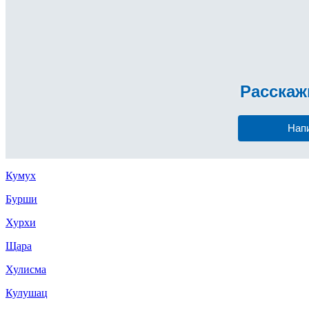
Расска
Нап
Кумух
Бурши
Хурхи
Щара
Хулисма
Кулушац