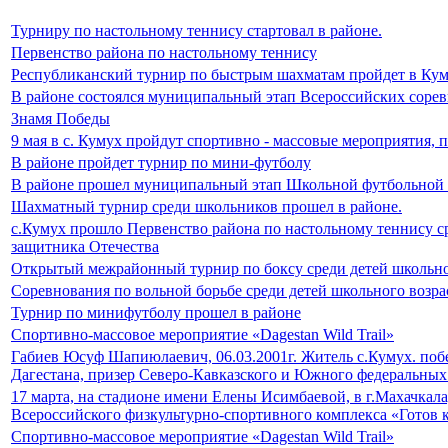
Турниру по настольному теннису стартовал в районе.
Первенство района по настольному теннису
Республиканский турнир по быстрым шахматам пройдет в Ку
В районе состоялся муниципальный этап Всероссийских сорев
Знамя Победы
9 мая в с. Кумух пройдут спортивно - массовые мероприятия
В районе пройдет турнир по мини-футболу
В районе прошел муниципальный этап Школьной футбольной
Шахматный турнир среди школьников прошел в районе.
с.Кумух прошло Первенство района по настольному теннису с
защитника Отечества
Открытый межрайонный турнир по боксу среди детей школьног
Соревнования по вольной борьбе среди детей школьного возра
Турнир по минифутболу прошел в районе
Спортивно-массовое мероприятие «Dagestan Wild Trail»
Габиев Юсуф Шапиюлаевич, 06.03.2001г. Житель с.Кумух. поб
Дагестана, призер Северо-Кавказского и Южного федеральных
17 марта, на стадионе имени Елены Исимбаевой, в г.Махачкал
Всероссийского физкультурно-спортивного комплекса «Готов к
Спортивно-массовое мероприятие «Dagestan Wild Trail»