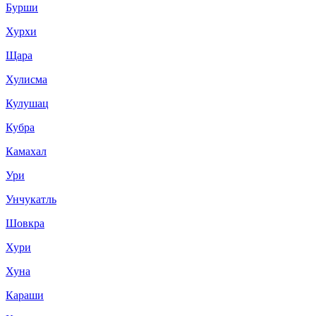
Бурши
Хурхи
Щара
Хулисма
Кулушац
Кубра
Камахал
Ури
Унчукатль
Шовкра
Хури
Хуна
Караши