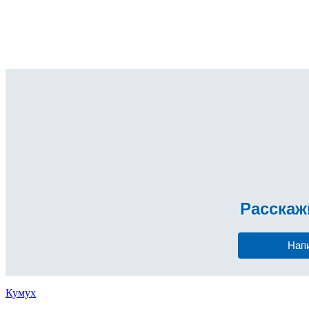
Расска
Нап
Кумух