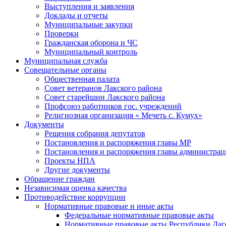
Выступления и заявления
Доклады и отчеты
Муниципальные закупки
Проверки
Гражданская оборона и ЧС
Муниципальный контроль
Муниципальная служба
Совещательные органы
Общественная палата
Совет ветеранов Лакского района
Совет старейшин Лакского района
Профсоюз работников гос. учреждений
Религиозная организация « Мечеть с. Кумух»
Документы
Решения собрания депутатов
Постановления и распоряжения главы МР
Постановления и распоряжения главы администра
Проекты НПА
Другие документы
Обращение граждан
Независимая оценка качества
Противодействие коррупции
Нормативные правовые и иные акты
Федеральные нормативные правовые акты
Нормативные правовые акты Республики Даг