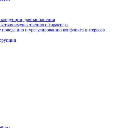
 коррупции, для заполнения
ельствах имущественного характера
 поведению и урегулированию конфликта интересов
оррупции
айона