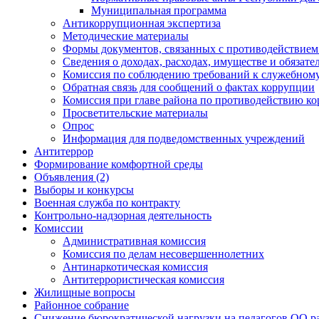
Муниципальная программа
Антикоррупционная экспертиза
Методические материалы
Формы документов, связанных с противодействием
Сведения о доходах, расходах, имуществе и обязат
Комиссия по соблюдению требований к служебному
Обратная связь для сообщений о фактах коррупции
Комиссия при главе района по противодействию к
Просветительские материалы
Опрос
Информация для подведомственных учреждений
Антитеррор
Формирование комфортной среды
Объявления (2)
Выборы и конкурсы
Военная служба по контракту
Контрольно-надзорная деятельность
Комиссии
Административная комиссия
Комиссия по делам несовершеннолетних
Антинаркотическая комиссия
Антитеррористическая комиссия
Жилищные вопросы
Районное собрание
Снижение бюрократической нагрузки на педагогов ОО р