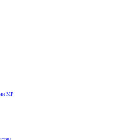
ции МР
естан