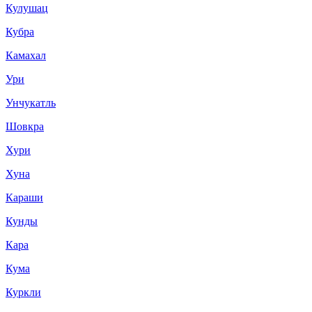
Кулушац
Кубра
Камахал
Ури
Унчукатль
Шовкра
Хури
Хуна
Караши
Кунды
Кара
Кума
Куркли