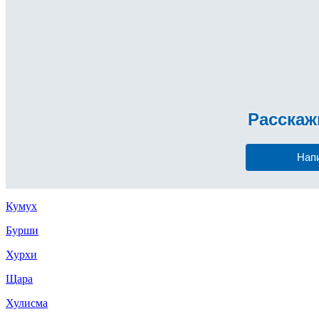
Расска
Нап
Кумух
Бурши
Хурхи
Щара
Хулисма