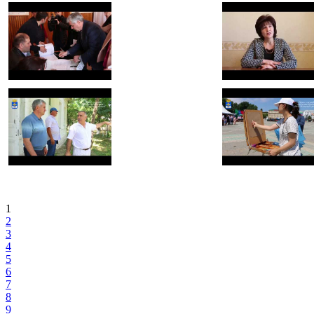
0 sec.
Views: 0
0 sec.
Views: 0
1
2
3
4
5
6
7
8
9