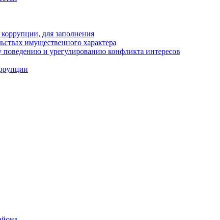
 коррупции, для заполнения
ельствах имущественного характера
 поведению и урегулированию конфликта интересов
оррупции
айона