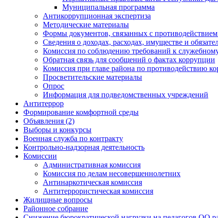
Муниципальная программа
Антикоррупционная экспертиза
Методические материалы
Формы документов, связанных с противодействием
Сведения о доходах, расходах, имуществе и обязат
Комиссия по соблюдению требований к служебному
Обратная связь для сообщений о фактах коррупции
Комиссия при главе района по противодействию к
Просветительские материалы
Опрос
Информация для подведомственных учреждений
Антитеррор
Формирование комфортной среды
Объявления (2)
Выборы и конкурсы
Военная служба по контракту
Контрольно-надзорная деятельность
Комиссии
Административная комиссия
Комиссия по делам несовершеннолетних
Антинаркотическая комиссия
Антитеррористическая комиссия
Жилищные вопросы
Районное собрание
Снижение бюрократической нагрузки на педагогов ОО р