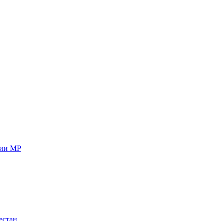
ции МР
естан