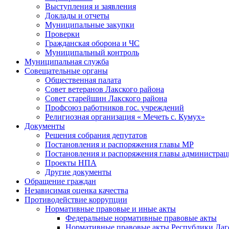
Выступления и заявления
Доклады и отчеты
Муниципальные закупки
Проверки
Гражданская оборона и ЧС
Муниципальный контроль
Муниципальная служба
Совещательные органы
Общественная палата
Совет ветеранов Лакского района
Совет старейшин Лакского района
Профсоюз работников гос. учреждений
Религиозная организация « Мечеть с. Кумух»
Документы
Решения собрания депутатов
Постановления и распоряжения главы МР
Постановления и распоряжения главы администра
Проекты НПА
Другие документы
Обращение граждан
Независимая оценка качества
Противодействие коррупции
Нормативные правовые и иные акты
Федеральные нормативные правовые акты
Нормативные правовые акты Республики Даг