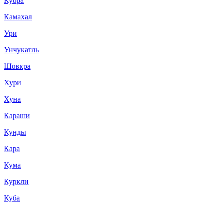
Кубра
Камахал
Ури
Унчукатль
Шовкра
Хури
Хуна
Караши
Кунды
Кара
Кума
Куркли
Куба