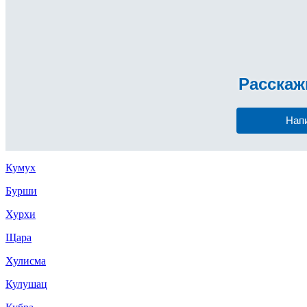
Расска
Нап
Кумух
Бурши
Хурхи
Щара
Хулисма
Кулушац