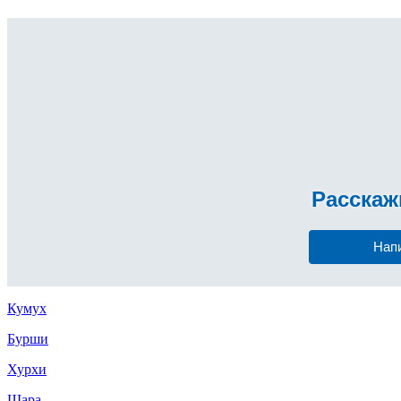
Расска
Нап
Кумух
Бурши
Хурхи
Щара