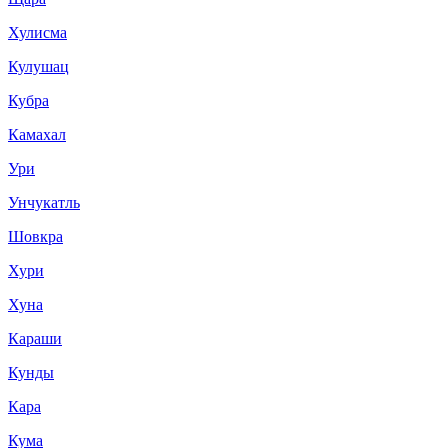
Хулисма
Кулушац
Кубра
Камахал
Ури
Унчукатль
Шовкра
Хури
Хуна
Караши
Кунды
Кара
Кума