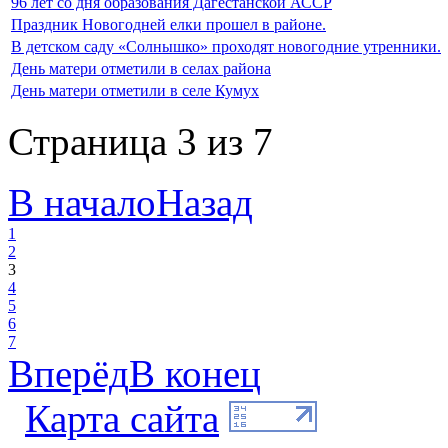
96 лет со дня образования Дагестанской АССР
Праздник Новогодней елки прошел в районе.
В детском саду «Солнышко» проходят новогодние утренники.
День матери отметили в селах района
День матери отметили в селе Кумух
Страница 3 из 7
В начало
Назад
1
2
3
4
5
6
7
Вперёд
В конец
Карта сайта