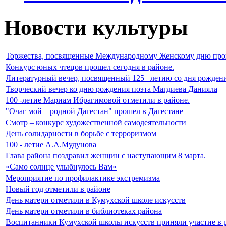
Новости культуры
Торжества, посвященные Международному Женскому дню про
Конкурс юных чтецов прошел сегодня в районе.
Литературный вечер, посвященный 125 –летию со дня рожден
Творческий вечер ко дню рождения поэта Магдиева Данияла
100 -летие Мариам Ибрагимовой отметили в районе.
"Очаг мой – родной Дагестан" прошел в Дагестане
Смотр – конкурс художественной самодеятельности
День солидарности в борьбе с терроризмом
100 - летие А.А.Мудунова
Глава района поздравил женщин с наступающим 8 марта.
«Само солнце улыбнулось Вам»
Мероприятие по профилактике экстремизма
Новый год отметили в районе
День матери отметили в Кумухской школе искусств
День матери отметили в библиотеках района
Воспитанники Кумухской школы искусств приняли участие в 