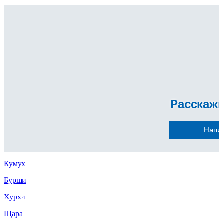
Расска
Нап
Кумух
Бурши
Хурхи
Щара