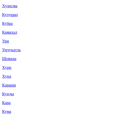
Хулисма
Кулушац
Кубра
Камахал
Ури
Унчукатль
Шовкра
Хури
Хуна
Караши
Кунды
Кара
Кума