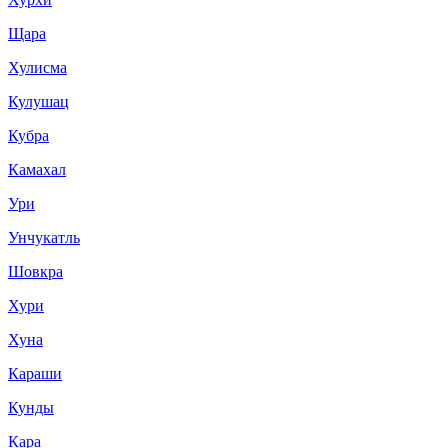
Щара
Хулисма
Кулушац
Кубра
Камахал
Ури
Унчукатль
Шовкра
Хури
Хуна
Караши
Кунды
Кара