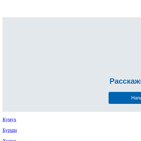
Расска
Нап
Кумух
Бурши
Хурхи