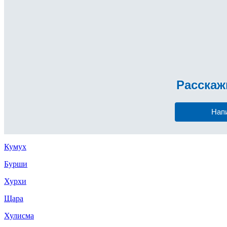
Расска
Нап
Кумух
Бурши
Хурхи
Щара
Хулисма