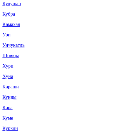
Кулушац
Кубра
Камахал
Ури
Унчукатль
Шовкра
Хури
Хуна
Караши
Кунды
Кара
Кума
Куркли