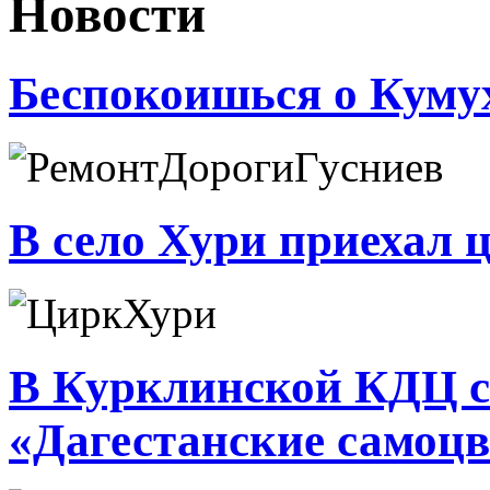
Новости
Беспокоишься о Кумух
В село Хури приехал 
В Курклинской КДЦ с
«Дагестанские самоц