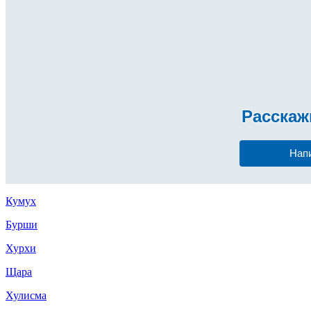
Расска
Нап
Кумух
Бурши
Хурхи
Щара
Хулисма