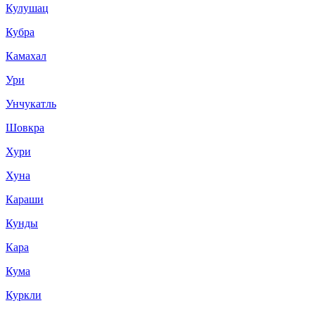
Кулушац
Кубра
Камахал
Ури
Унчукатль
Шовкра
Хури
Хуна
Караши
Кунды
Кара
Кума
Куркли