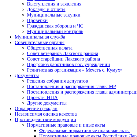
Выступления и заявления
Доклады и отчеты
Муниципальные закупки
Проверки
Гражданская оборона и ЧС
Муниципальный контроль
Муниципальная служба
Совещательные органы
Общественная палата
Совет ветеранов Лакского района
Совет старейшин Лакского района
Профсоюз работников гос. учреждений
Религиозная организация « Мечеть с. Кумух»
Документы
Решения собрания депутатов
Постановления и распоряжения главы МР
Постановления и распоряжения главы администра
Проекты НПА
Другие документы
Обращение граждан
Независимая оценка качества
Противодействие коррупции
Нормативные правовые и иные акты
Федеральные нормативные правовые акты
Нормативные правовые акты Республики Даг