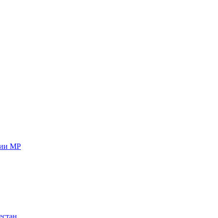
ции МР
естан