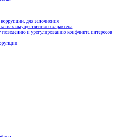
 коррупции, для заполнения
ельствах имущественного характера
 поведению и урегулированию конфликта интересов
оррупции
айона