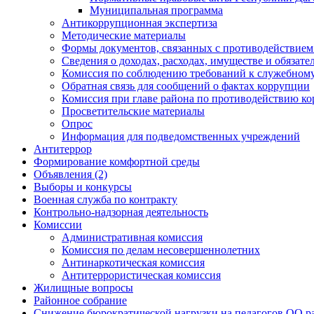
Муниципальная программа
Антикоррупционная экспертиза
Методические материалы
Формы документов, связанных с противодействием
Сведения о доходах, расходах, имуществе и обязат
Комиссия по соблюдению требований к служебному
Обратная связь для сообщений о фактах коррупции
Комиссия при главе района по противодействию к
Просветительские материалы
Опрос
Информация для подведомственных учреждений
Антитеррор
Формирование комфортной среды
Объявления (2)
Выборы и конкурсы
Военная служба по контракту
Контрольно-надзорная деятельность
Комиссии
Административная комиссия
Комиссия по делам несовершеннолетних
Антинаркотическая комиссия
Антитеррористическая комиссия
Жилищные вопросы
Районное собрание
Снижение бюрократической нагрузки на педагогов ОО р