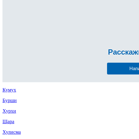
Расска
Нап
Кумух
Бурши
Хурхи
Щара
Хулисма