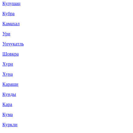
Кулушац
Кубра
Камахал
Ури
Унчукатль
Шовкра
Хури
Хуна
Караши
Кунды
Кара
Кума
Куркли