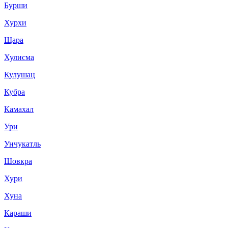
Бурши
Хурхи
Щара
Хулисма
Кулушац
Кубра
Камахал
Ури
Унчукатль
Шовкра
Хури
Хуна
Караши