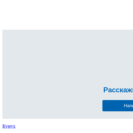
Расска
Нап
Кумух