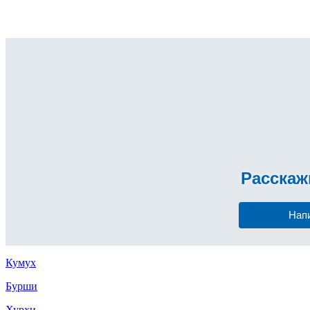
Расска
Нап
Кумух
Бурши
Хурхи