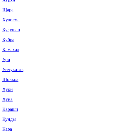
Щара
Хулисма
Кулушац
Кубра
Камахал
Ури
Унчукатль
Шовкра
Хури
Хуна
Караши
Кунды
Кара