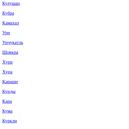
Кулушац
Кубра
Камахал
Ури
Унчукатль
Шовкра
Хури
Хуна
Караши
Кунды
Кара
Кума
Куркли