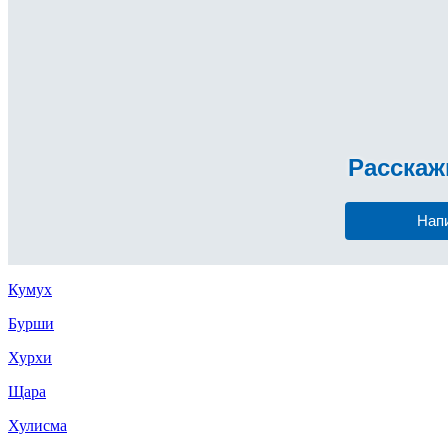
Расска
Нап
Кумух
Бурши
Хурхи
Щара
Хулисма