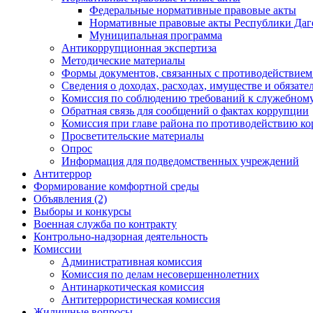
Федеральные нормативные правовые акты
Нормативные правовые акты Республики Даг
Муниципальная программа
Антикоррупционная экспертиза
Методические материалы
Формы документов, связанных с противодействием
Сведения о доходах, расходах, имуществе и обязат
Комиссия по соблюдению требований к служебному
Обратная связь для сообщений о фактах коррупции
Комиссия при главе района по противодействию к
Просветительские материалы
Опрос
Информация для подведомственных учреждений
Антитеррор
Формирование комфортной среды
Объявления (2)
Выборы и конкурсы
Военная служба по контракту
Контрольно-надзорная деятельность
Комиссии
Административная комиссия
Комиссия по делам несовершеннолетних
Антинаркотическая комиссия
Антитеррористическая комиссия
Жилищные вопросы