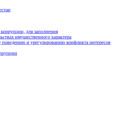
естан
 коррупции, для заполнения
ельствах имущественного характера
 поведению и урегулированию конфликта интересов
оррупции