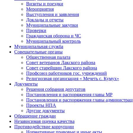
Визиты и поездки
Мероприятия
Выступления и заявления
Доклады и отчеты
Муниципальные закупки
Проверки
Гражданская оборона и ЧС
Муниципальный контроль
Муниципальная служба
Совещательные органы
Общественная палата
Совет ветеранов Лакского района
Совет старейшин Лакского района
Профсоюз работников гос. учреждений
Религиозная организация « Мечеть с. Кумух»
Документы
Решения собрания депутатов
Постановления и распоряжения главы МР
Постановления и распоряжения главы администра
Проекты НПА
Другие документы
Обращение граждан
Независимая оценка качества
Противодействие коррупции
Нормативные правовые и иные акты