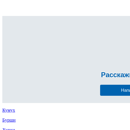
Расска
Нап
Кумух
Бурши
Хурхи