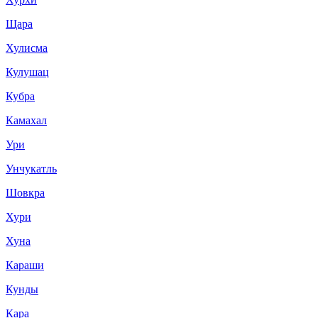
Щара
Хулисма
Кулушац
Кубра
Камахал
Ури
Унчукатль
Шовкра
Хури
Хуна
Караши
Кунды
Кара