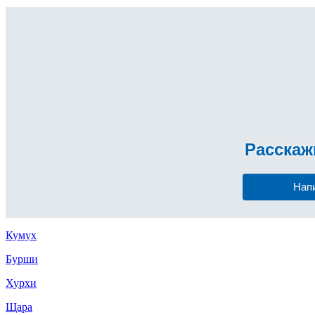
Расска
Нап
Кумух
Бурши
Хурхи
Щара