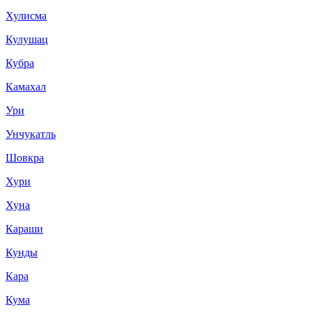
Хулисма
Кулушац
Кубра
Камахал
Ури
Унчукатль
Шовкра
Хури
Хуна
Караши
Кунды
Кара
Кума