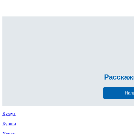
Расска
Нап
Кумух
Бурши
Хурхи