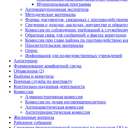
Муниципальная программа
Антикоррупционная экспертиза
Методические материалы
Формы документов, связанных с противодействием
Сведения о доходах, расходах, имуществе и обязат
Комиссия по соблюдению требований к служебному
Обратная связь для сообщений о фактах коррупции
Комиссия при главе района по противодействию к
Просветительские материалы
Опрос
Информация для подведомственных учреждений
Антитеррор
Формирование комфортной среды
Объявления (2)
Выборы и конкурсы
Военная служба по контракту
Контрольно-надзорная деятельность
Комиссии
Административная комиссия
Комиссия по делам несовершеннолетних
Антинаркотическая комиссия
Антитеррористическая комиссия
Жилищные вопросы
Районное собрание
Снижение бюрократической нагрузки на педагогов ОО р