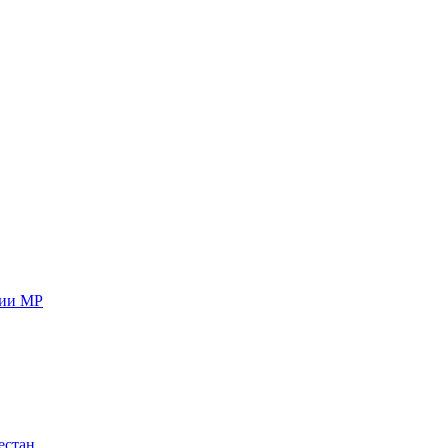
ции МР
естан