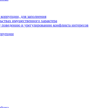
 коррупции, для заполнения
ельствах имущественного характера
 поведению и урегулированию конфликта интересов
оррупции
айона