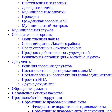
Выступления и заявления
Доклады и отчеты
Муниципальные закупки
Проверки
Гражданская оборона и ЧС
Муниципальный контроль
Муниципальная служба
Совещательные органы
Общественная палата
Совет ветеранов Лакского района
Совет старейшин Лакского района
Профсоюз работников гос. учреждений
Религиозная организация « Мечеть с. Кумух»
Документы
Решения собрания депутатов
Постановления и распоряжения главы МР
Постановления и распоряжения главы администра
Проекты НПА
Другие документы
Обращение граждан
Независимая оценка качества
Противодействие коррупции
Нормативные правовые и иные акты
Федеральные нормативные правовые акты
Нормативные правовые акты Республики Даг