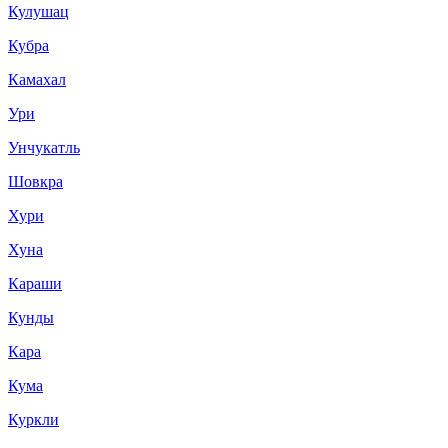
Кулушац
Кубра
Камахал
Ури
Унчукатль
Шовкра
Хури
Хуна
Караши
Кунды
Кара
Кума
Куркли