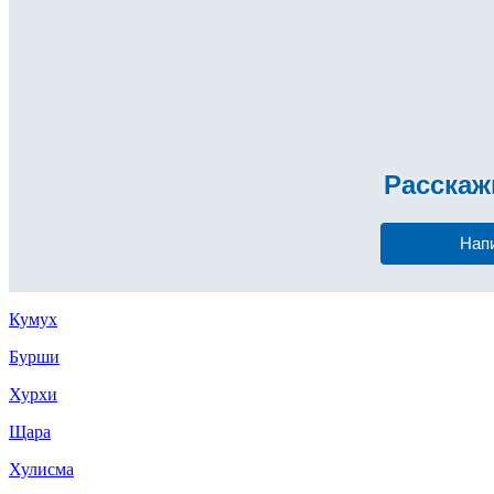
Расска
Нап
Кумух
Бурши
Хурхи
Щара
Хулисма