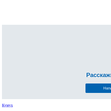
Расска
Нап
Кумух