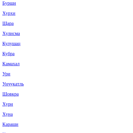
Бурши
Хурхи
Щара
Хулисма
Кулушац
Кубра
Камахал
Ури
Унчукатль
Шовкра
Хури
Хуна
Караши