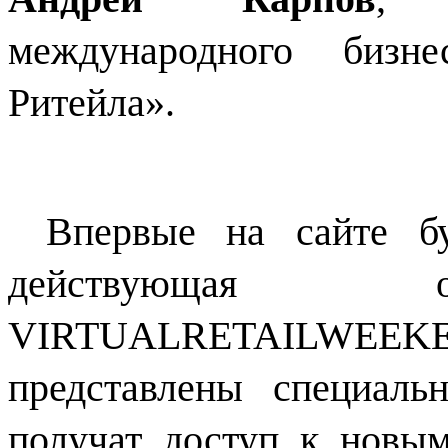
международного бизне
Ритейла».
Впервые на сайте бу
действующая от
VIRTUALRETAILWEEK
представлены специал
получат доступ к новым