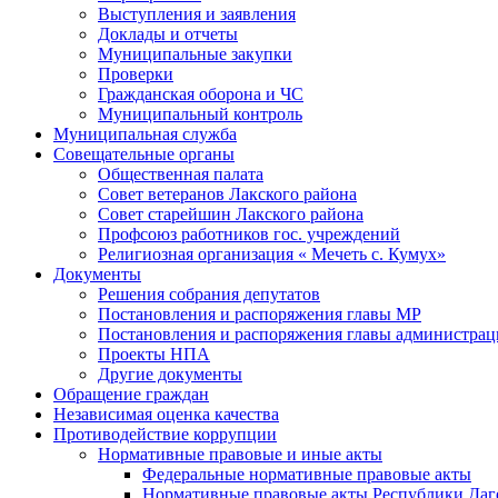
Выступления и заявления
Доклады и отчеты
Муниципальные закупки
Проверки
Гражданская оборона и ЧС
Муниципальный контроль
Муниципальная служба
Совещательные органы
Общественная палата
Совет ветеранов Лакского района
Совет старейшин Лакского района
Профсоюз работников гос. учреждений
Религиозная организация « Мечеть с. Кумух»
Документы
Решения собрания депутатов
Постановления и распоряжения главы МР
Постановления и распоряжения главы администра
Проекты НПА
Другие документы
Обращение граждан
Независимая оценка качества
Противодействие коррупции
Нормативные правовые и иные акты
Федеральные нормативные правовые акты
Нормативные правовые акты Республики Даг