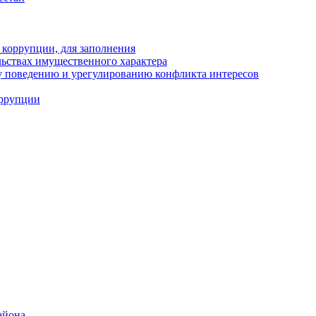
 коррупции, для заполнения
ельствах имущественного характера
 поведению и урегулированию конфликта интересов
оррупции
айона