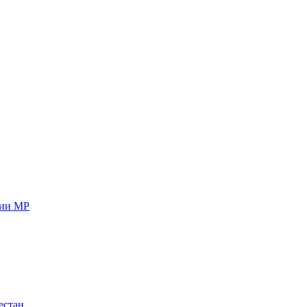
ции МР
естан