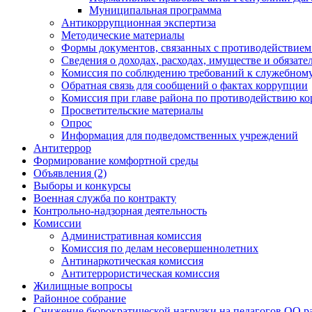
Муниципальная программа
Антикоррупционная экспертиза
Методические материалы
Формы документов, связанных с противодействием
Сведения о доходах, расходах, имуществе и обязат
Комиссия по соблюдению требований к служебному
Обратная связь для сообщений о фактах коррупции
Комиссия при главе района по противодействию к
Просветительские материалы
Опрос
Информация для подведомственных учреждений
Антитеррор
Формирование комфортной среды
Объявления (2)
Выборы и конкурсы
Военная служба по контракту
Контрольно-надзорная деятельность
Комиссии
Административная комиссия
Комиссия по делам несовершеннолетних
Антинаркотическая комиссия
Антитеррористическая комиссия
Жилищные вопросы
Районное собрание
Снижение бюрократической нагрузки на педагогов ОО р