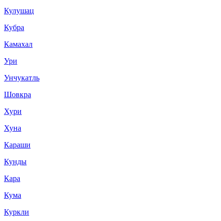
Кулушац
Кубра
Камахал
Ури
Унчукатль
Шовкра
Хури
Хуна
Караши
Кунды
Кара
Кума
Куркли