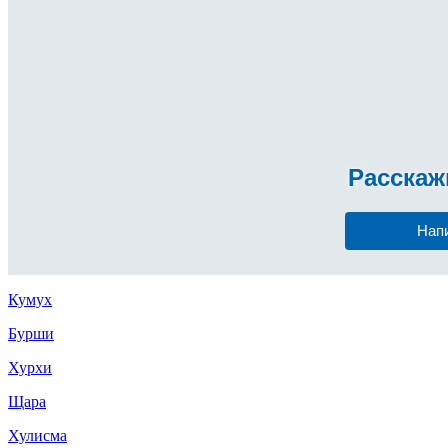
Расска
Нап
Кумух
Бурши
Хурхи
Щара
Хулисма