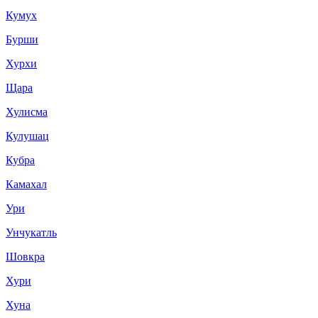
Кумух
Бурши
Хурхи
Щара
Хулисма
Кулушац
Кубра
Камахал
Ури
Унчукатль
Шовкра
Хури
Хуна