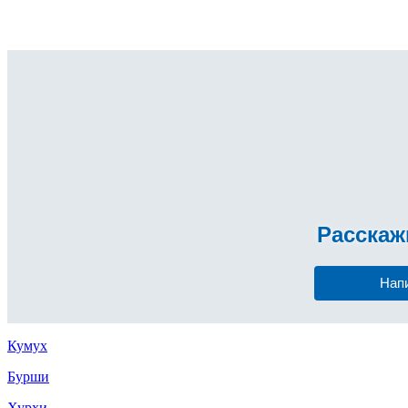
Расска
Нап
Кумух
Бурши
Хурхи