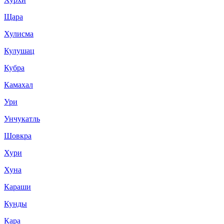
Щара
Хулисма
Кулушац
Кубра
Камахал
Ури
Унчукатль
Шовкра
Хури
Хуна
Караши
Кунды
Кара