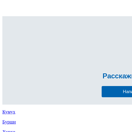
Расска
Нап
Кумух
Бурши
Хурхи