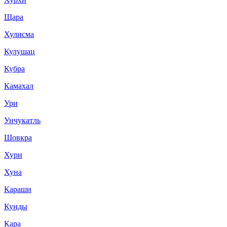
Щара
Хулисма
Кулушац
Кубра
Камахал
Ури
Унчукатль
Шовкра
Хури
Хуна
Караши
Кунды
Кара