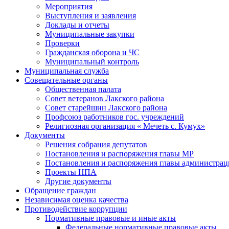
Мероприятия
Выступления и заявления
Доклады и отчеты
Муниципальные закупки
Проверки
Гражданская оборона и ЧС
Муниципальный контроль
Муниципальная служба
Совещательные органы
Общественная палата
Совет ветеранов Лакского района
Совет старейшин Лакского района
Профсоюз работников гос. учреждений
Религиозная организация « Мечеть с. Кумух»
Документы
Решения собрания депутатов
Постановления и распоряжения главы МР
Постановления и распоряжения главы администра
Проекты НПА
Другие документы
Обращение граждан
Независимая оценка качества
Противодействие коррупции
Нормативные правовые и иные акты
Федеральные нормативные правовые акты