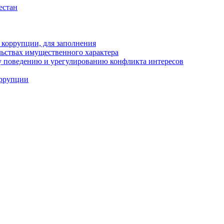
естан
 коррупции, для заполнения
ельствах имущественного характера
 поведению и урегулированию конфликта интересов
оррупции