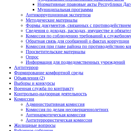
Нормативные правовые акты Республики Даг
Муниципальная программа
Антикоррупционная экспертиза
Методические материалы
Формы документов, связанных с противодействием
Сведения о доходах, расходах, имуществе и обязат
Комиссия по соблюдению требований к служебному
Обратная связь для сообщений о фактах коррупции
Комиссия при главе района по противодействию к
Просветительские материалы
Опрос
Информация для подведомственных учреждений
Антитеррор
Формирование комфортной среды
Объявления (2)
Выборы и конкурсы
Военная служба по контракту
Контрольно-надзорная деятельность
Комиссии
Административная комиссия
Комиссия по делам несовершеннолетних
Антинаркотическая комиссия
Антитеррористическая комиссия
Жилищные вопросы
Районное собрание