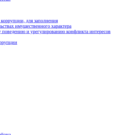
 коррупции, для заполнения
ельствах имущественного характера
 поведению и урегулированию конфликта интересов
оррупции
айона