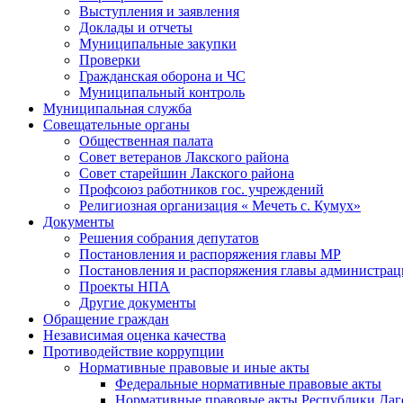
Выступления и заявления
Доклады и отчеты
Муниципальные закупки
Проверки
Гражданская оборона и ЧС
Муниципальный контроль
Муниципальная служба
Совещательные органы
Общественная палата
Совет ветеранов Лакского района
Совет старейшин Лакского района
Профсоюз работников гос. учреждений
Религиозная организация « Мечеть с. Кумух»
Документы
Решения собрания депутатов
Постановления и распоряжения главы МР
Постановления и распоряжения главы администра
Проекты НПА
Другие документы
Обращение граждан
Независимая оценка качества
Противодействие коррупции
Нормативные правовые и иные акты
Федеральные нормативные правовые акты
Нормативные правовые акты Республики Даг