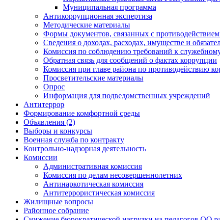
Муниципальная программа
Антикоррупционная экспертиза
Методические материалы
Формы документов, связанных с противодействием
Сведения о доходах, расходах, имуществе и обязат
Комиссия по соблюдению требований к служебному
Обратная связь для сообщений о фактах коррупции
Комиссия при главе района по противодействию к
Просветительские материалы
Опрос
Информация для подведомственных учреждений
Антитеррор
Формирование комфортной среды
Объявления (2)
Выборы и конкурсы
Военная служба по контракту
Контрольно-надзорная деятельность
Комиссии
Административная комиссия
Комиссия по делам несовершеннолетних
Антинаркотическая комиссия
Антитеррористическая комиссия
Жилищные вопросы
Районное собрание
Снижение бюрократической нагрузки на педагогов ОО р