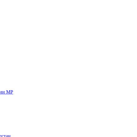
ции МР
естан